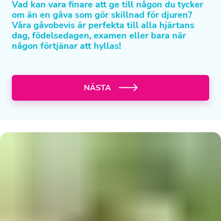
Vad kan vara finare att ge till någon du tycker
om än en gåva som gör skillnad för djuren?
Våra gåvobevis är perfekta till alla hjärtans
dag, födelsedagen, examen eller bara när
någon förtjänar att hyllas!
NÄSTA